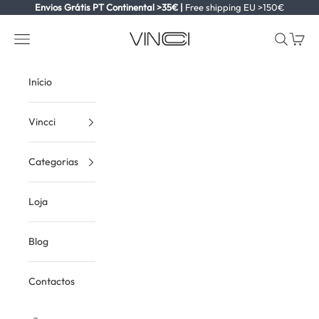
Ir para o conteúdo
Envios Grátis PT Continental >35€ |
Free shipping EU >150€
Vincci
Ver menu
Ver pesqu
Ver ca
Início
Vincci
Categorias
Loja
Blog
Contactos