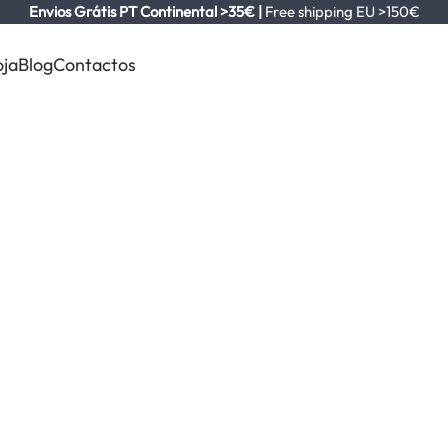
Envios Grátis PT Continental >35€ |
Free shipping EU >150€
oja
Blog
Contactos