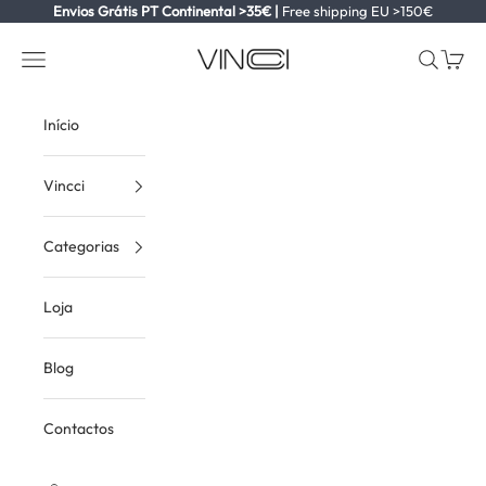
Ir para o conteúdo
Envios Grátis PT Continental >35€ |
Free shipping EU >150€
Vincci
Ver menu
Ver pesqu
Ver ca
Início
Vincci
Categorias
Loja
Blog
Contactos