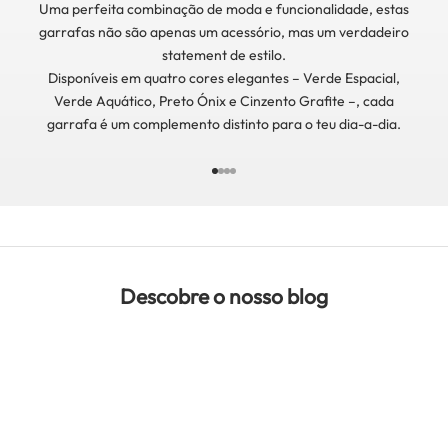
Uma perfeita combinação de moda e funcionalidade, estas
garrafas não são apenas um acessório, mas um verdadeiro
statement de estilo.
Disponíveis em quatro cores elegantes – Verde Espacial,
Verde Aquático, Preto Ónix e Cinzento Grafite –, cada
garrafa é um complemento distinto para o teu dia-a-dia.
Ir para item 1
Ir para item 2
Ir para item 3
Ir para item 4
Descobre o nosso blog