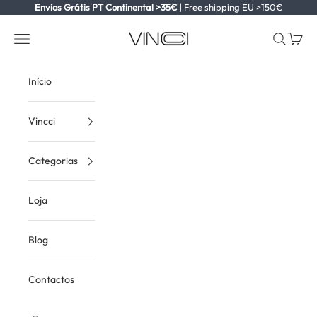
Ir para o conteúdo
Envios Grátis PT Continental >35€ |
Free shipping EU >150€
Vincci
Ver menu
Ver pesqu
Ver ca
Início
Vincci
Categorias
Loja
Blog
Contactos